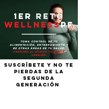
1er
RETO
WELLNESS
PF
toma control de tu
alimentación, entrenamiento y
de otras áreas de tu salud.
presume al mundo tu mejor
versión.
SUSCRÍBETE Y NO TE
PIERDAS DE LA
SEGUNDA
GENERACIÓN