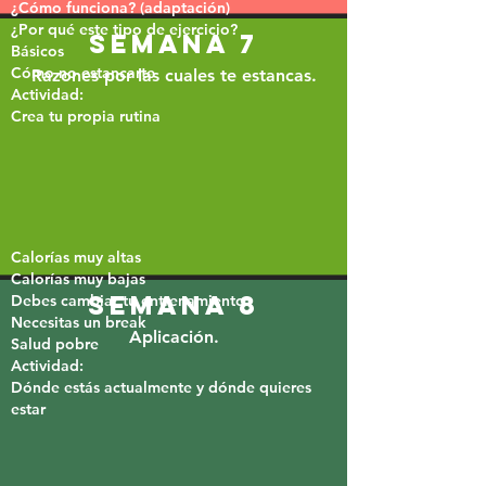
¿Cómo funciona? (adaptación)
¿Por qué este tipo de ejercicio?
semana 7
Básicos
Cómo no estancarte
Razones por las cuales te estancas.
Actividad:
Crea tu propia rutina​
Calorías muy altas
Calorías muy bajas
semana 8
Debes cambiar tu entrenamiento
Necesitas un break
Aplicación.
Salud pobre
Actividad:
​Dónde estás actualmente y dónde quieres
estar​