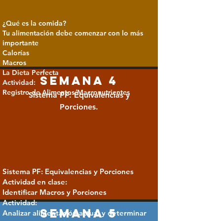
¿Qué es la comida?
Tu alimentación debe comenzar con lo más
importante
Calorías
Macros
La Dieta Perfecta
semana 4
Actividad:
Registro de Alimentos/Macronutrientes
Sistema PF: Equivalencias y
Porciones.
Sistema PF: Equivalencias y Porciones
Actividad en clase:
Identificar Macros y Porciones
Actividad:
semana 5
Analizar alimentación actual y determinar