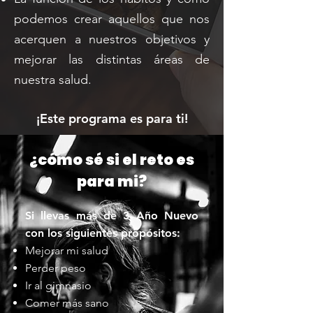
podemos crear aquellos que nos
acerquen a nuestros objetivos y
mejorar las distintas áreas de
nuestra salud.
¡Este programa es para ti!
¿cómo sé si el reto es
para mi?
Si llevas más de 3 Año Nuevo
con los siguientes propósitos:
Mejorar mi salud
Perder peso
Ir al gimnasio
Comer más sano