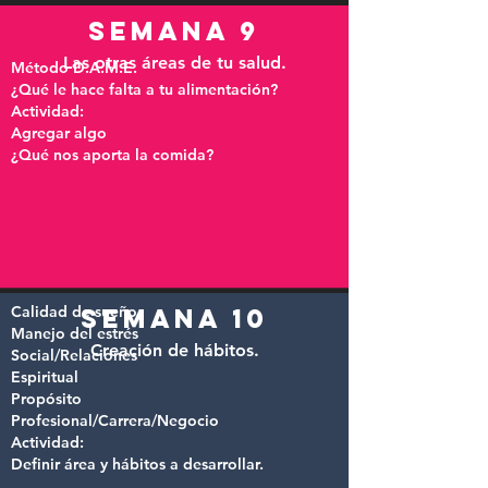
semana 9
Las otras áreas de tu salud.
Método D.A.M.E.
¿Qué le hace falta a tu alimentación?
Actividad:
Agregar algo
¿Qué nos aporta la comida?
Calidad de sueño
semana 10
Manejo del estrés
Creación de hábitos.
Social/Relaciones
Espiritual
Propósito
Profesional/Carrera/Negocio
Actividad:
Definir área y hábitos a desarrollar.​