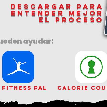
descargar para
entender mejor
el proceso
pueden ayudar:
 fitness pal
calorie co