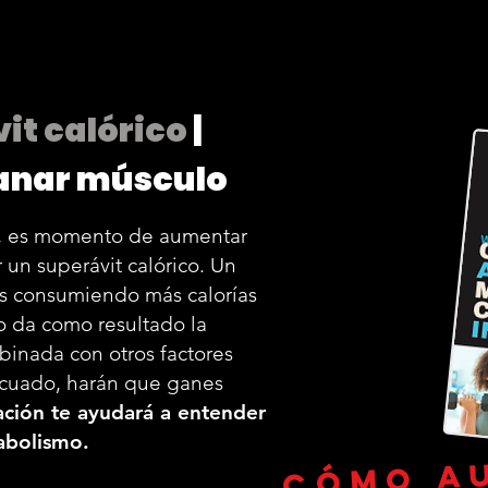
vit calórico
|
anar músculo
o, es momento de aumentar
r un superávit calórico. Un
s consumiendo más calorías
 da como resultado la
inada con otros factores
cuado, harán que ganes
ación te ayudará a entender
tabolismo.
cómo a