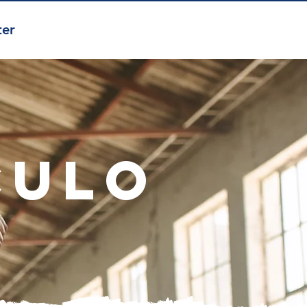
ter
culo