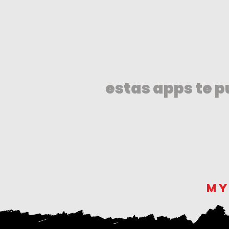
estas apps te 
my