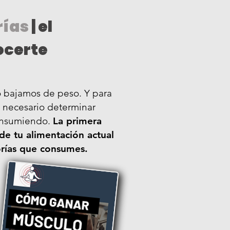
rías
| el
ocerte
o bajamos de peso. Y para
s necesario determinar
consumiendo.
La primera
 de tu alimentación actual
orías que consumes.