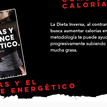
calorí
La Dieta Inversa, al contra
busca aumentar calorías en
metodología te puede ayuda
progresivamente subiendo d
mucha grasa.
c
l
í
a
s
y
l
b
l
a
n
c
e
e
n
e
r
g
é
i
c
o
o