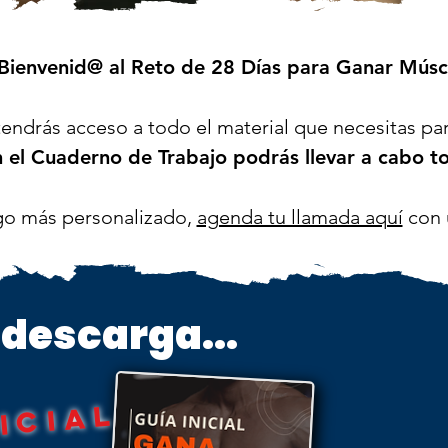
Bienvenid@ al Reto de 28 Días para Ganar Músc
tendrás acceso a todo el material que necesitas par
 el Cuaderno de Trabajo podrás llevar a cabo to
go más personalizado,
agenda tu llamada aquí
con 
:
descarga...
g
í
 i
i
i
a
l
2
8
í
a