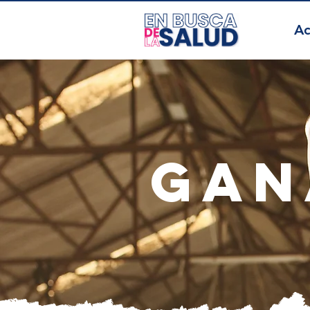
Ac
gan