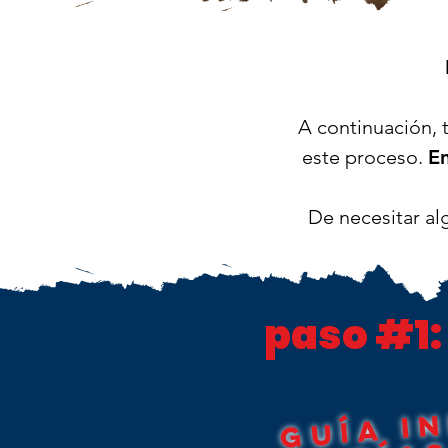
A continuación, 
este proceso.
En
De necesitar al
paso #1
u
a
n
c
d