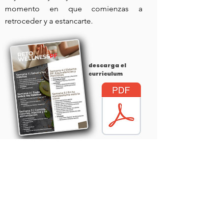
momento en que comienzas a
retroceder y a estancarte.
descarga el
curriculum
descarga autoevaluación
paso #4:
INVITAR A
FAMILIA Y