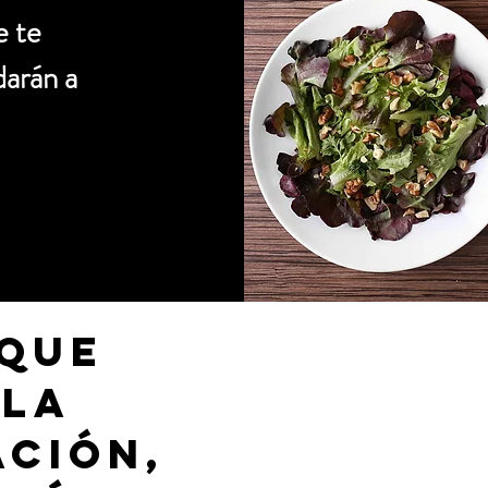
e te
arán a
 QUE
 LA
ACIÓN,